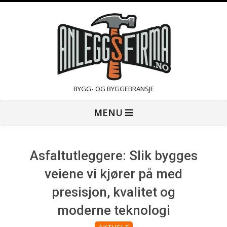
Skip
to
content
A
BYGG- OG BYGGEBRANSJE
Primary
n
MENU
Navigation
Menu
l
Asfaltutleggere: Slik bygges
e
veiene vi kjører på med
presisjon, kvalitet og
g
moderne teknologi