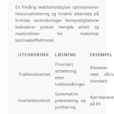
En fireårig vedlikeholdsplan optimaliserer
ressursallokering og hindrer etterslep på
kritiske veistrekninger. Veimyndighetene
kalkulerer presist mengde asfalt og
maskintimer for maksimal
kostnadseffektivitet.
UTFORDRING
LØSNING
EKSEMPEL
Prioritert
Riksveier
asfaltering
Trafikksikkerhet
med dårli
etter
standard
trafikkmålinger
Systematisk
Kjerneprøve
Kvalitetskontroll
prøvetaking og
på E6
profilering