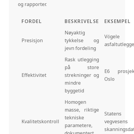
og rapporter.
FORDEL
BESKRIVELSE
EKSEMPEL
Nøyaktig
Vögele
Presisjon
tykkelse og
asfaltutlegg
jevn fordeling
Rask utlegging
på store
E6 prosjek
Effektivitet
strekninger og
Oslo
mindre
byggetid
Homogen
masse, riktige
Statens
tekniske
Kvalitetskontroll
vegvesens
parametere,
skanningsda
dokumentert