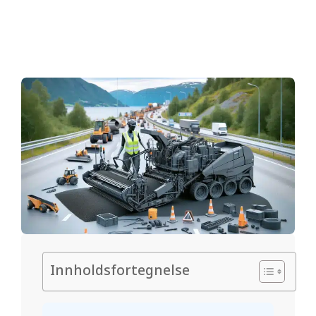
.
n
o
Innholdsfortegnelse