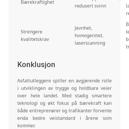
Bærekraftighet
redusert svinn
l
r
Jevnhet,
Strengere
l
homogenitet,
kvalitetskrav
b
laserscanning
t
Konklusjon
Asfaltutleggere spiller en avgjørende rolle
i utviklingen av trygge og holdbare veier
over hele landet. Med stadig smartere
teknologi og økt fokus på bærekraft kan
både entreprenører og trafikanter forvente
enda bedre veistandard i årene som
kommer.