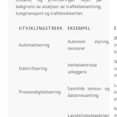
bakgrunn av analyser av trafikkbelastning,
tungtransport og trafikksikkerhet.
UTVIKLINGSTREKK
EKSEMPEL
E
Ø
Autonom styring,
Automatisering
m
sensorer
b
Helhelektriske
Elektrifisering
u
utleggere
s
L
Sanntids sensor- og
Prosessdigitalisering
o
datainnsamling
p
M
Lavutslippsmaskiner,
m