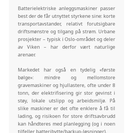
Batterielektriske anleggsmaskiner passer
best der de får utnyttet styrkene sine: korte
transportavstander, relativt forutsigbare
driftsmønstre og tilgang på strøm. Urbane
prosjekter – typisk i Oslo-området og deler
av Viken – har derfor vært naturlige
arenaer.
Markedet har også en tydelig «første
bølge»: mindre og mellomstore
gravemaskiner og hjullastere, ofte under 8
tonn, der elektrifisering gir stor gevinst i
støy, lokale utslipp og arbeidsmiljø. På
slike maskiner er det ofte enklere å få til
lading, og risikoen for store driftsavbrudd
kan håndteres med planlegging (og i noen
tilfeller batteribytte/backup-løsninger).