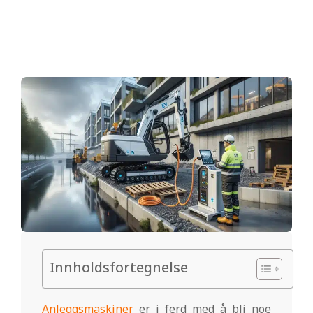
.
n
o
Innholdsfortegnelse
Anleggsmaskiner
er i ferd med å bli noe