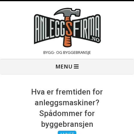
Skip
to
content
A
BYGG- OG BYGGEBRANSJE
Primary
n
MENU
Navigation
Menu
l
Hva er fremtiden for
e
anleggsmaskiner?
Spådommer for
g
byggebransjen