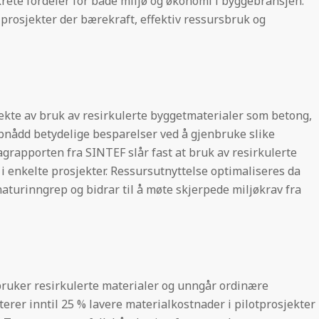
krete fordeler for både miljø og økonomi i byggebransjen.
 prosjekter der bærekraft, effektiv ressursbruk og
rekte av bruk av resirkulerte byggetmaterialer som betong,
pnådd betydelige besparelser ved å gjenbruke slike
rapporten fra SINTEF slår fast at bruk av resirkulerte
i enkelte prosjekter. Ressursutnyttelse optimaliseres da
aturinngrep og bidrar til å møte skjerpede miljøkrav fra
bruker resirkulerte materialer og unngår ordinære
rer inntil 25 % lavere materialkostnader i pilotprosjekter