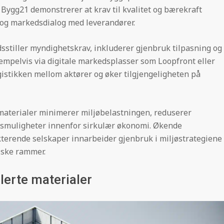
ygg21 demonstrerer at krav til kvalitet og bærekraft
og markedsdialog med leverandører.
dsstiller myndighetskrav, inkluderer gjenbruk tilpasning og
empelvis via digitale markedsplasser som Loopfront eller
ogistikken mellom aktører og øker tilgjengeligheten på
materialer minimerer miljøbelastningen, reduserer
gsmuligheter innenfor sirkulær økonomi. Økende
kterende selskaper innarbeider gjenbruk i miljøstrategiene
iske rammer.
lerte materialer