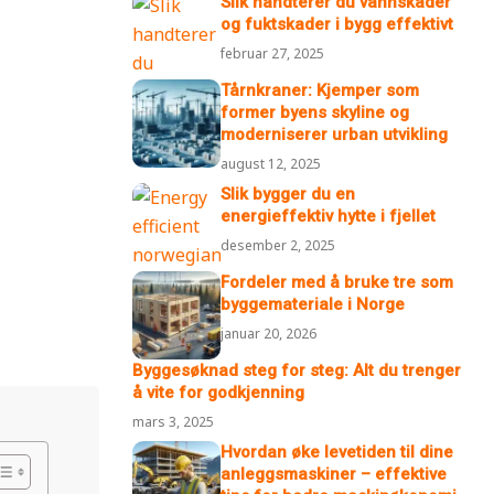
Slik håndterer du vannskader
og fuktskader i bygg effektivt
februar 27, 2025
Tårnkraner: Kjemper som
former byens skyline og
moderniserer urban utvikling
august 12, 2025
Slik bygger du en
energieffektiv hytte i fjellet
desember 2, 2025
Fordeler med å bruke tre som
byggemateriale i Norge
januar 20, 2026
Byggesøknad steg for steg: Alt du trenger
å vite for godkjenning
mars 3, 2025
Hvordan øke levetiden til dine
anleggsmaskiner – effektive