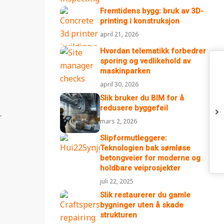
Fremtidens bygg: bruk av 3D-
printing i konstruksjon
april 21, 2026
Hvordan telematikk forbedrer
sporing og vedlikehold av
maskinparken
april 30, 2026
Slik bruker du BIM for å
redusere byggefeil
r
mars 2, 2026
Slipformutleggere:
Teknologien bak sømløse
betongveier for moderne og
holdbare veiprosjekter
juli 22, 2025
Slik restaurerer du gamle
bygninger uten å skade
strukturen