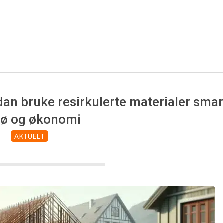
g
g
s
f
an bruke resirkulerte materialer smar
i
jø og økonomi
AKTUELT
r
m
a