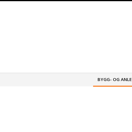
Skip
to
content
BYGG- OG ANL