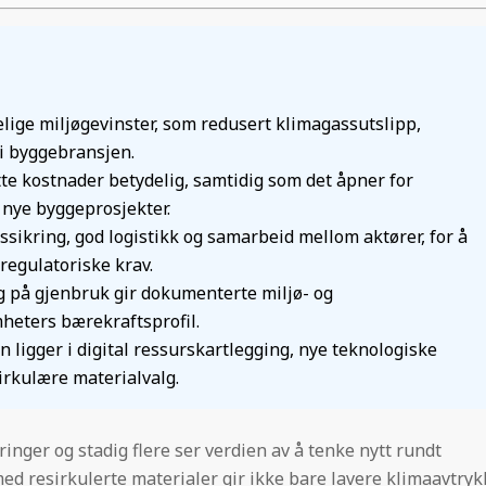
lige miljøgevinster, som redusert klimagassutslipp,
 i byggebransjen.
tte kostnader betydelig, samtidig som det åpner for
 nye byggeprosjekter.
ssikring, god logistikk og samarbeid mellom aktører, for å
regulatoriske krav.
g på gjenbruk gir dokumenterte miljø- og
heters bærekraftsprofil.
ligger i digital ressurskartlegging, nye teknologiske
irkulære materialvalg.
inger og stadig flere ser verdien av å tenke nytt rundt
d resirkulerte materialer gir ikke bare lavere klimaavtryk