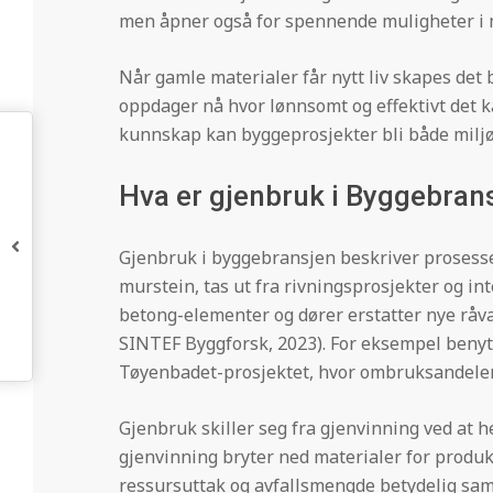
men åpner også for spennende muligheter i
Når gamle materialer får nytt liv skapes det 
oppdager nå hvor lønnsomt og effektivt det ka
kunnskap kan byggeprosjekter bli både milj
Hva er gjenbruk i Byggebran
Gjenbruk i byggebransjen beskriver prosesser
murstein, tas ut fra rivningsprosjekter og in
betong-elementer og dører erstatter nye råvar
SINTEF Byggforsk, 2023). For eksempel benyt
Tøyenbadet-prosjektet, hvor ombruksandelen
Gjenbruk skiller seg fra gjenvinning ved at 
gjenvinning bryter ned materialer for produk
ressursuttak og avfallsmengde betydelig sam