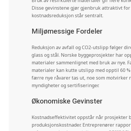
Bruk av resirkulerte materialer gir flere kon
Disse gevinstene gjør gjenbruk attraktivt for
kostnadsreduksjon står sentralt.
Miljømessige Fordeler
Reduksjon av avfall og CO2-utslipp følger di
glass og stål. Norske byggeprosjekter har op
materialer sammenlignet med bruk av nye. Fag
materialer kan kutte utslipp med opptil 60 % 
færre nye råvarer tas ut, noe som motvirker n
myndigheter og sertifiseringer.
Økonomiske Gevinster
Kostnadseffektivitet oppstår når prosjekter 
produksjonskostnader. Entreprenører rapporte