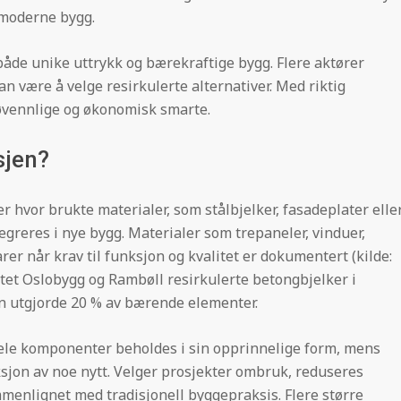
 moderne bygg.
både unike uttrykk og bærekraftige bygg. Flere aktører
n være å velge resirkulerte alternativer. Med riktig
øvennlige og økonomisk smarte.
sjen?
 hvor brukte materialer, som stålbjelker, fasadeplater elle
tegreres i nye bygg. Materialer som trepaneler, vinduer,
er når krav til funksjon og kvalitet er dokumentert (kilde:
tet Oslobygg og Rambøll resirkulerte betongbjelker i
 utgjorde 20 % av bærende elementer.
hele komponenter beholdes i sin opprinnelige form, mens
sjon av noe nytt. Velger prosjekter ombruk, reduseres
menlignet med tradisjonell byggepraksis. Flere større