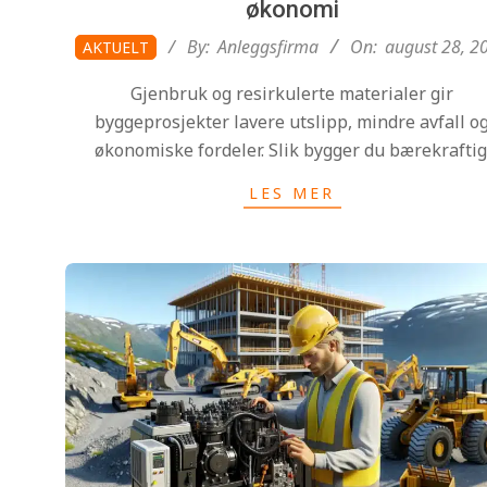
økonomi
2025-
By:
Anleggsfirma
On:
august 28, 2
AKTUELT
08-
Gjenbruk og resirkulerte materialer gir
28
byggeprosjekter lavere utslipp, mindre avfall o
økonomiske fordeler. Slik bygger du bærekraftig
LES MER