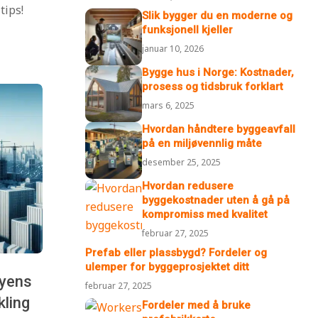
tips!
Slik bygger du en moderne og
funksjonell kjeller
januar 10, 2026
Bygge hus i Norge: Kostnader,
prosess og tidsbruk forklart
mars 6, 2025
Hvordan håndtere byggeavfall
på en miljøvennlig måte
desember 25, 2025
Hvordan redusere
byggekostnader uten å gå på
kompromiss med kvalitet
februar 27, 2025
Prefab eller plassbygd? Fordeler og
ulemper for byggeprosjektet ditt
byens
februar 27, 2025
kling
Fordeler med å bruke