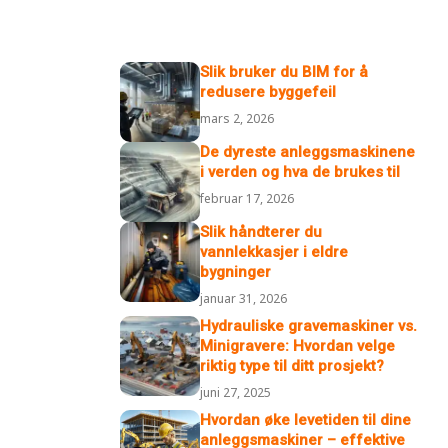
Slik bruker du BIM for å
redusere byggefeil
mars 2, 2026
De dyreste anleggsmaskinene
i verden og hva de brukes til
februar 17, 2026
Slik håndterer du
vannlekkasjer i eldre
bygninger
januar 31, 2026
Hydrauliske gravemaskiner vs.
Minigravere: Hvordan velge
riktig type til ditt prosjekt?
juni 27, 2025
Hvordan øke levetiden til dine
anleggsmaskiner – effektive