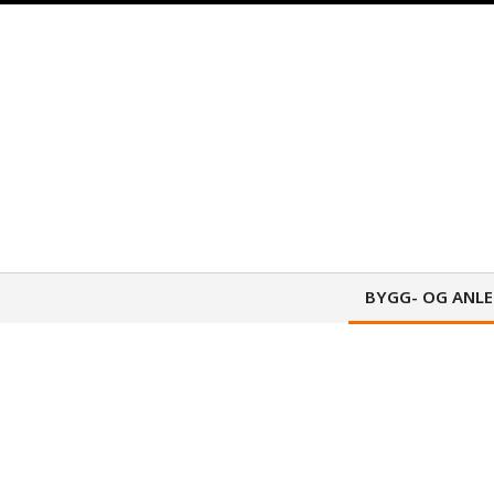
Skip
to
content
BYGG- OG ANL