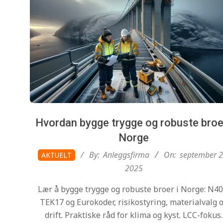
Hvordan bygge trygge og robuste broer
Norge
2025-
By:
Anleggsfirma
On:
september 2
AKTUELT
09-
2025
20
Lær å bygge trygge og robuste broer i Norge: N40
TEK17 og Eurokoder, risikostyring, materialvalg 
drift. Praktiske råd for klima og kyst. LCC-fokus.