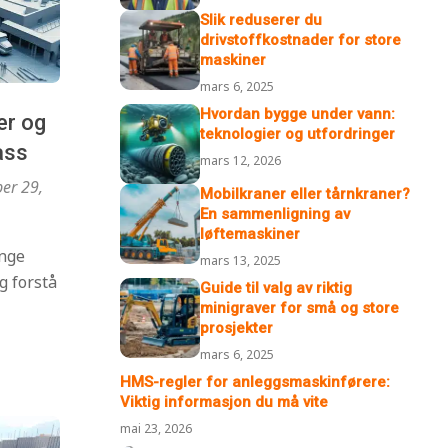
Slik reduserer du
drivstoffkostnader for store
maskiner
mars 6, 2025
Hvordan bygge under vann:
er og
teknologier og utfordringer
ass
mars 12, 2026
er 29,
Mobilkraner eller tårnkraner?
En sammenligning av
løftemaskiner
unge
mars 13, 2025
g forstå
Guide til valg av riktig
minigraver for små og store
prosjekter
mars 6, 2025
HMS-regler for anleggsmaskinførere:
Viktig informasjon du må vite
mai 23, 2026