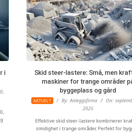
 i
Skid steer-lastere: Små, men kraf
maskiner for trange områder p
byggeplass og gård
0,
2025-
By:
Anleggsfirma
On:
septemb
AKTUELT
09-
2025
0,
14
og
Effektive skid steer-lastere kombinerer kra
smidighet i trange områder. Perfekt for byg