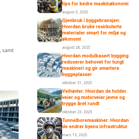
tips for bedre maskinøkonomi
august 3, 2025
Gjenbruk i byggebransjen:
Hvordan bruke resirkulerte
materialer smart for miljø og
økonomi
august 28, 2025
, samt
Hvordan modulbasert bygging
reduserer behovet for tungt
maskineri og gir smartere
byggeplasser
oktober 31, 2025
Veihøvler: Hvordan de holder
veier og motorveier jevne og
trygge året rundt
oktober 23, 2025
Tunnelboremaskiner: Hvordan
de endrer byens infrastruktur
mars 13, 2025