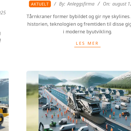
2025-
By:
Anleggsfirma
On:
august 1
AKTUELT
08-
025
Tårnkraner former bybildet og gir nye skylines.
12
historien, teknologien og fremtiden til disse g
i moderne byutvikling.
g
!
LES MER