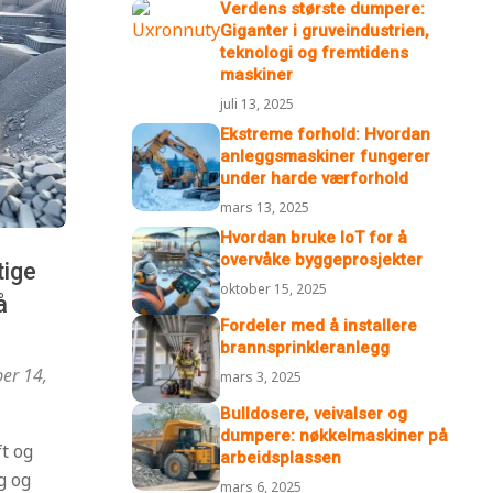
Verdens største dumpere:
Giganter i gruveindustrien,
teknologi og fremtidens
maskiner
juli 13, 2025
Ekstreme forhold: Hvordan
anleggsmaskiner fungerer
under harde værforhold
mars 13, 2025
Hvordan bruke IoT for å
overvåke byggeprosjekter
tige
oktober 15, 2025
å
Fordeler med å installere
brannsprinkleranlegg
er 14,
mars 3, 2025
Bulldosere, veivalser og
dumpere: nøkkelmaskiner på
ft og
arbeidsplassen
g og
mars 6, 2025