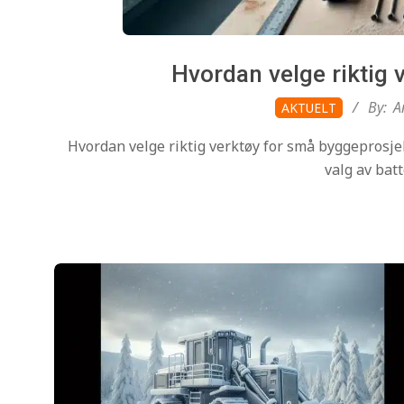
Hvordan velge riktig 
2025-
By:
A
AKTUELT
10-
Hvordan velge riktig verktøy for små byggeprosjek
12
valg av bat