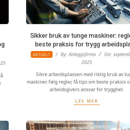
Sikker bruk av tunge maskiner: regl
og
beste praksis for trygg arbeidspl
2025-
By:
Anleggsfirma
On:
septemb
AKTUELT
09-
2025
025
29
Sikre arbeidsplassen med riktig bruk av t
 å
maskiner. Følg regler, få tips om beste praksis o
u
arbeidsgivers ansvar for trygghet.
LES MER