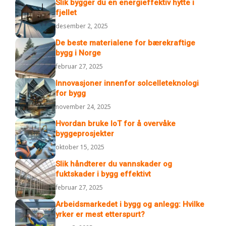
Slik bygger du en energieffektiv hytte i
fjellet
desember 2, 2025
De beste materialene for bærekraftige
bygg i Norge
februar 27, 2025
Innovasjoner innenfor solcelleteknologi
for bygg
november 24, 2025
Hvordan bruke IoT for å overvåke
byggeprosjekter
oktober 15, 2025
Slik håndterer du vannskader og
fuktskader i bygg effektivt
februar 27, 2025
Arbeidsmarkedet i bygg og anlegg: Hvilke
yrker er mest etterspurt?