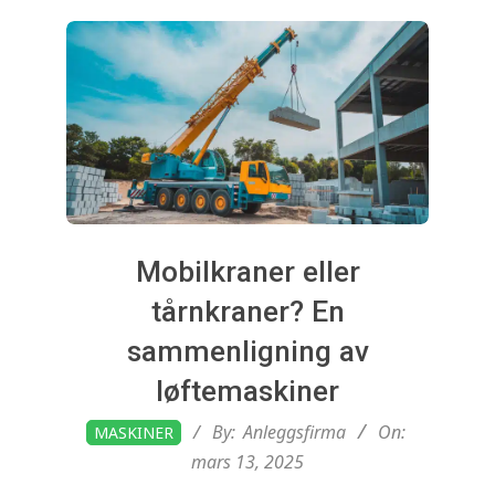
.
n
o
Mobilkraner eller
tårnkraner? En
sammenligning av
løftemaskiner
2025-
By:
Anleggsfirma
On:
MASKINER
03-
mars 13, 2025
13